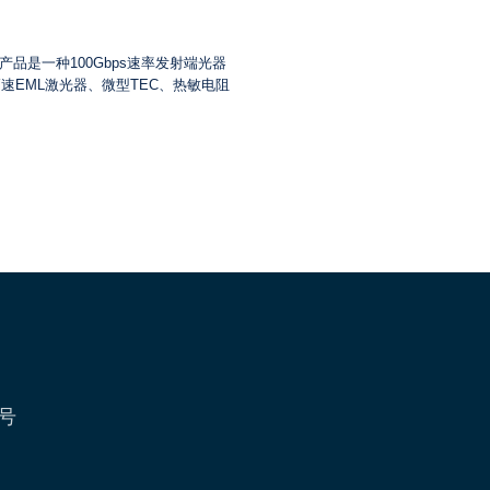
a系列产品是一种100Gbps速率发射端光器
速EML激光器、微型TEC、热敏电阻
号